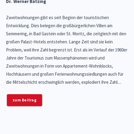
Dr. Werner Bätzing
Zugriff verweigert
Zweitwohnungen gibt es seit Beginn der touristischen
Sie haben keinen Zugriff auf diesen Bereich. Mögliche Gründe
könnten sein:
Entwicklung. Dies belegen die großbürgerlichen Villen am
Semmering, in Bad Gastein oder St. Moritz, die zeitgleich mit den
Sie haben Ihr Benutzerkonto noch nicht aktiviert.
Bestätigen
Sitzung abgelaufen
Ihre Sitzung ist abgelaufen und Sie müssen Ihren Browser neu
großen Palast-Hotels entstehen. Lange Zeit sind sie kein
laden.
Bitte bestätigen Sie Ihre Aktion, indem sie auf einen der
Ihre Sitzung ist abgelaufen. Das kann vorkommen, wenn Sie die Seite
Problem, weil ihre Zahl begrenzt ist. Erst als im Verlauf der 1960er
Sie haben keine Berechtigung auf diesen Bereich.
untenstehenden Buttons klicken
schon für längere Zeit geöffnet haben.
Jahre der Tourismus zum Massenphänomen wird und
Sollen Sie weitere Fragen haben, wenden Sie sich bitte an unseren
Bestätigen
Einloggen
Abbrechen
Zweitwohnungen in Form von Appartement-Wohnblocks,
Kundensupport.
Hochhäusern und großen Ferienwohnungssiedlungen auch für
Seite neu laden
die Mittelschicht erschwinglich werden, explodiert ihre Zahl....
zum Beitrag